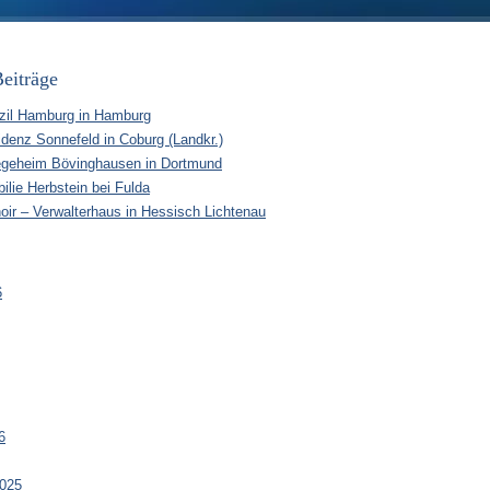
eiträge
zil Hamburg in Hamburg
idenz Sonnefeld in Coburg (Landkr.)
egeheim Bövinghausen in Dortmund
ilie Herbstein bei Fulda
oir – Verwalterhaus in Hessisch Lichtenau
6
6
025