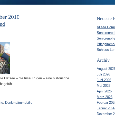
ber 2010
Neueste B
und
Alisea Domi
Seniorenres
Seniorenpfl
Pflegeimmob
Schloss Len
Archiv
August 202
Juli 2026
ie Ostsee – die Insel Rügen – eine historische
Juni 2026
bsgefühl!
Mai 2026
April 2026
März 2026
Februar 202
ie
,
Denkmalimmobilie
Januar 2026
Dezember 2