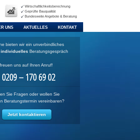
Wirtschaftlichkeitsberechnung
Geprüfte Bauqualität
Bundesweite Angebote & Beratung
ER UNS
AKTUELLES
KONTAKT
e bieten wir ein unverbindliches
d
individuelles
Beratungsgespräch
freuen uns auf Ihren Anruf!
0209 – 170 69 02
en Sie Fragen oder wollen Sie
en Beratungstermin vereinbaren?
Jetzt kontaktieren