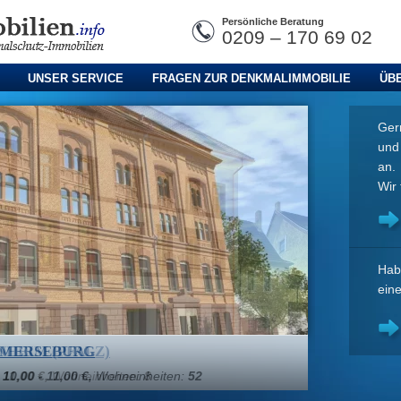
Persönliche Beratung
0209 – 170 69 02
UNSER SERVICE
FRAGEN ZUR DENKMALIMMOBILIE
ÜB
Gern
un
an.
Wir 
Hab
ein
 MERSEBURG
:
10,00 - 11,00 €,
Wohneinheiten:
52