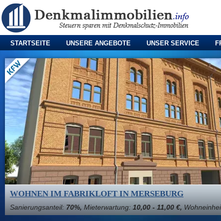
STARTSEITE
UNSERE ANGEBOTE
UNSER SERVICE
F
WOHNEN IM FABRIKLOFT IN MERSEBURG
Sanierungsanteil:
70%,
Mieterwartung:
10,00 - 11,00 €,
Wohneinhei