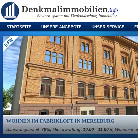
STARTSEITE
UNSERE ANGEBOTE
UNSER SERVICE
F
WOHNEN IM FABRIKLOFT IN MERSEBURG
Sanierungsanteil:
70%,
Mieterwartung:
10,00 - 11,00 €,
Wohneinhei