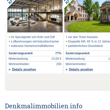
im Speckgürtel von Köln und Ddf
vor den Toren Kassels
Loftwohnungen mit Industriecharme
Doppelte AfA: 95 % in 12 Jahre
exklusive Gemeinschaftsflächen
parkähnliches Grundstück
Sanierungsanteil:
77%
Sanierungsanteil:
Mieterwartung:
15,00 €
Mieterwartung:
1
Wohneinheiten:
200
Wohneinheiten:
Details ansehen
Details ansehen
Denkmalimmobilien.info