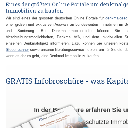
Eines der größten Online Portale um denkmalg
Immobilien zu kaufen
Wir sind eines der grössten deutschen Online Portale für
denkmalgesch
einer großen und exklusiven Auswahl an bundesweiten Immobilien im B
und Sanierung. Bei Denkmalimmobilien.info können Sie 
Abschreibungsmöglichkeiten, Denkmal AfA, und dem invidivuellen St
einzelnen Denkmalobjekt informieren. Dazu können Sie unseren kos
Steuerrechner
sowie unseren Beratungsservice nutzen, um für Sie die ide
wenn es darum geht, eine Denkmal Immobilie zu kaufen.
Denkmalgeschützte Immobilien kaufen – Eine 
Geldanlage
GRATIS Infobroschüre - was Kapita
Durch die einzigartigen steuerlichen Vorteile ist es aktuell 
DenkmalImmobilien zu kaufen
. Die Möglichkeit der Absetzung für Ab
Denkmalschutz ermöglicht steuerliche Abschreibungen von bis zu 9
Derartige Vorteile bietet nur eine Denkmalimmobilie. Die Sanierungskos
Teil des Kaufpreises einer Denkmalimmobilie. Beim Kauf einer Den
In der Broschüre erfahren Sie 
können durch die Denkmal-AFA jährlich hohe Anteile der Sanierungs
was denkmalgeschützte Immobi
Finanzamt geltend gemacht werden.