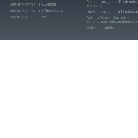
individuellen Steuervorteile
.
Finanzierung einer Denkmalsc
Denkmalimmobilien Leipzig
Immobilie
Denkmalimmobilien Magdeburg
Die Sanierung einer Denkmali
Denkmalimmobilien Halle
Gründe für den Kauf einer
denkmalgeschützten Immobili
Referenzobjekte