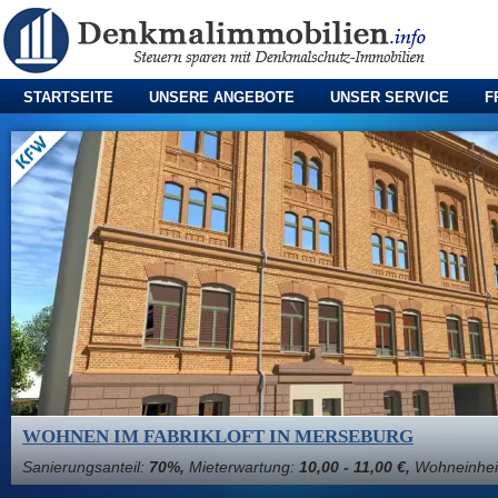
STARTSEITE
UNSERE ANGEBOTE
UNSER SERVICE
F
WOHNEN IM FABRIKLOFT IN MERSEBURG
Sanierungsanteil:
70%,
Mieterwartung:
10,00 - 11,00 €,
Wohneinhei