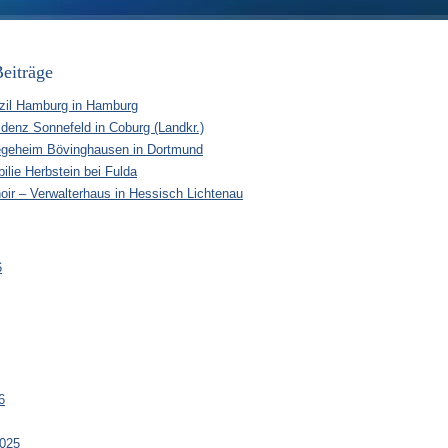
eiträge
zil Hamburg in Hamburg
idenz Sonnefeld in Coburg (Landkr.)
egeheim Bövinghausen in Dortmund
ilie Herbstein bei Fulda
oir – Verwalterhaus in Hessisch Lichtenau
6
6
025