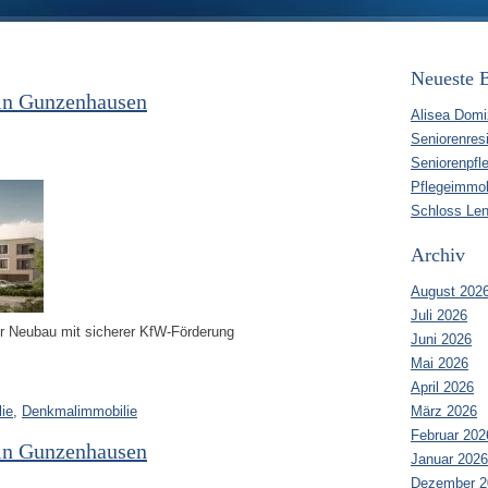
Neueste B
 in Gunzenhausen
Alisea Domi
Seniorenres
Seniorenpfl
Pflegeimmob
Schloss Len
Archiv
August 202
Juli 2026
r Neubau mit sicherer KfW-Förderung
Juni 2026
Mai 2026
April 2026
ie
,
Denkmalimmobilie
März 2026
Februar 202
 in Gunzenhausen
Januar 2026
Dezember 2