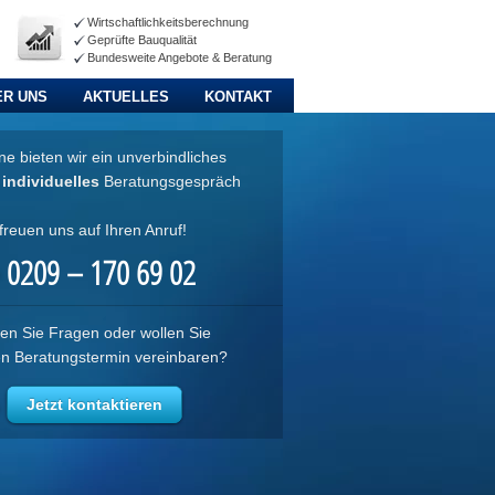
Wirtschaftlichkeitsberechnung
Geprüfte Bauqualität
Bundesweite Angebote & Beratung
ER UNS
AKTUELLES
KONTAKT
e bieten wir ein unverbindliches
d
individuelles
Beratungsgespräch
freuen uns auf Ihren Anruf!
0209 – 170 69 02
en Sie Fragen oder wollen Sie
en Beratungstermin vereinbaren?
Jetzt kontaktieren