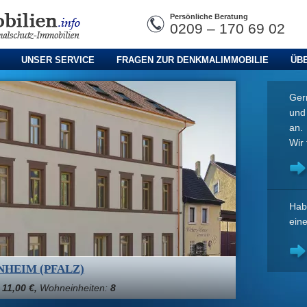
Persönliche Beratung
0209 – 170 69 02
UNSER SERVICE
FRAGEN ZUR DENKMALIMMOBILIE
ÜB
Gern
un
an.
Wir 
Hab
ein
 MERSEBURG
:
10,00 - 11,00 €,
Wohneinheiten:
52