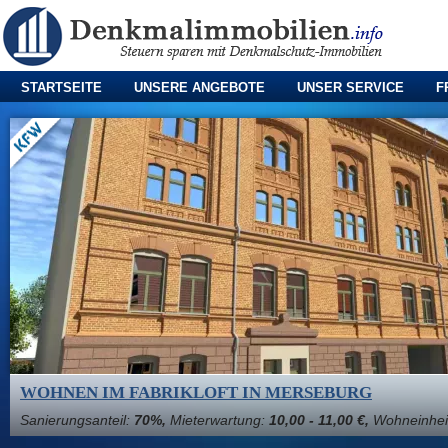
STARTSEITE
UNSERE ANGEBOTE
UNSER SERVICE
F
WOHNEN IM FABRIKLOFT IN MERSEBURG
Sanierungsanteil:
70%,
Mieterwartung:
10,00 - 11,00 €,
Wohneinhei