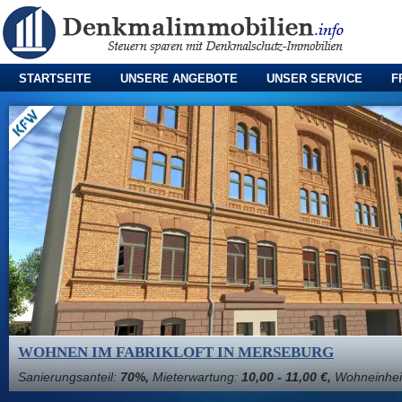
STARTSEITE
UNSERE ANGEBOTE
UNSER SERVICE
F
WOHNEN IM FABRIKLOFT IN MERSEBURG
Sanierungsanteil:
70%,
Mieterwartung:
10,00 - 11,00 €,
Wohneinhei