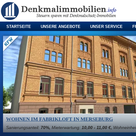
STARTSEITE
UNSERE ANGEBOTE
UNSER SERVICE
F
WOHNEN IM FABRIKLOFT IN MERSEBURG
Sanierungsanteil:
70%,
Mieterwartung:
10,00 - 11,00 €,
Wohneinhei