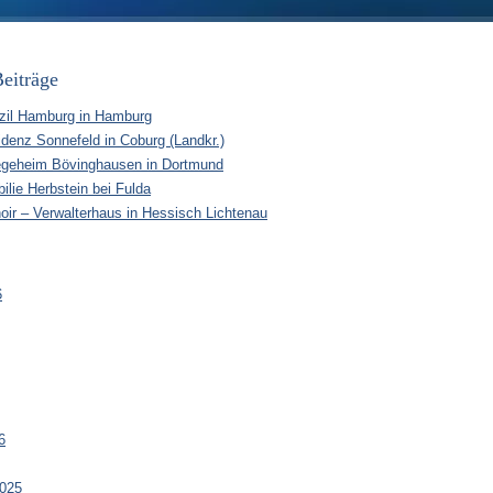
eiträge
zil Hamburg in Hamburg
idenz Sonnefeld in Coburg (Landkr.)
egeheim Bövinghausen in Dortmund
ilie Herbstein bei Fulda
oir – Verwalterhaus in Hessisch Lichtenau
6
6
025