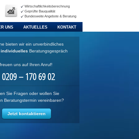
Wirtschaftlichkeitsberechnung
Geprüfte Bauqualität
Bundesweite Angebote & Beratung
ER UNS
AKTUELLES
KONTAKT
e bieten wir ein unverbindliches
d
individuelles
Beratungsgespräch
freuen uns auf Ihren Anruf!
0209 – 170 69 02
en Sie Fragen oder wollen Sie
en Beratungstermin vereinbaren?
Jetzt kontaktieren