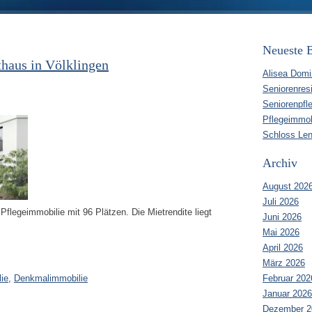
Neueste B
thaus in Völklingen
Alisea Domi
Seniorenres
Seniorenpfl
Pflegeimmob
Schloss Len
Archiv
August 202
Juli 2026
 Pflegeimmobilie mit 96 Plätzen. Die Mietrendite liegt
Juni 2026
Mai 2026
April 2026
März 2026
Februar 202
ie
,
Denkmalimmobilie
Januar 2026
Dezember 2