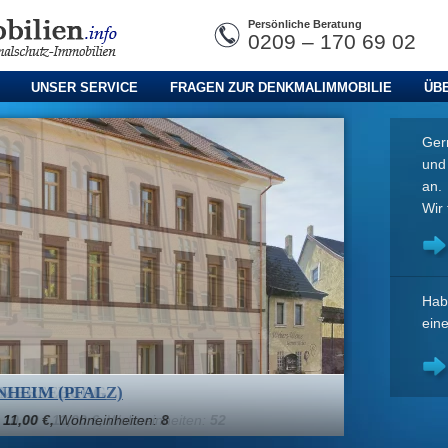
Persönliche Beratung
0209 – 170 69 02
UNSER SERVICE
FRAGEN ZUR DENKMALIMMOBILIE
ÜB
Gern
un
an.
Wir 
Hab
ein
 MERSEBURG
:
10,00 - 11,00 €,
Wohneinheiten:
52