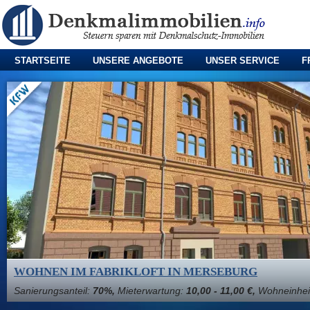
STARTSEITE
UNSERE ANGEBOTE
UNSER SERVICE
F
WOHNEN IM FABRIKLOFT IN MERSEBURG
Sanierungsanteil:
70%,
Mieterwartung:
10,00 - 11,00 €,
Wohneinhei