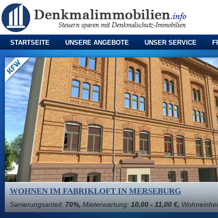
STARTSEITE
UNSERE ANGEBOTE
UNSER SERVICE
F
WOHNEN IM FABRIKLOFT IN MERSEBURG
Sanierungsanteil:
70%,
Mieterwartung:
10,00 - 11,00 €,
Wohneinhei