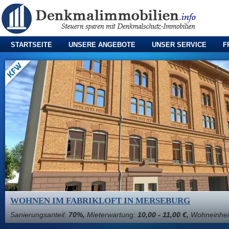
STARTSEITE
UNSERE ANGEBOTE
UNSER SERVICE
F
WOHNEN IM FABRIKLOFT IN MERSEBURG
Sanierungsanteil:
70%,
Mieterwartung:
10,00 - 11,00 €,
Wohneinhei