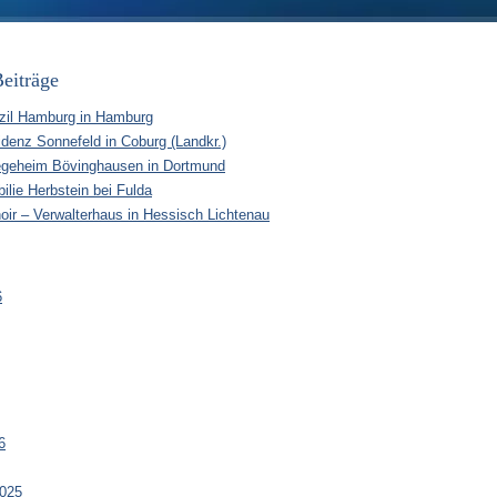
eiträge
zil Hamburg in Hamburg
idenz Sonnefeld in Coburg (Landkr.)
egeheim Bövinghausen in Dortmund
ilie Herbstein bei Fulda
oir – Verwalterhaus in Hessisch Lichtenau
6
6
025