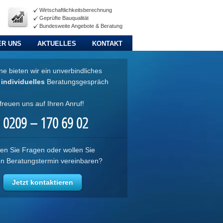
Wirtschaftlichkeitsberechnung
Geprüfte Bauqualität
Bundesweite Angebote & Beratung
ER UNS
AKTUELLES
KONTAKT
e bieten wir ein unverbindliches
d
individuelles
Beratungsgespräch
freuen uns auf Ihren Anruf!
0209 – 170 69 02
en Sie Fragen oder wollen Sie
en Beratungstermin vereinbaren?
Jetzt kontaktieren