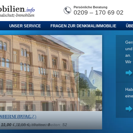
Persönliche Beratung
0209 – 170 69 02
UNSER SERVICE
FRAGEN ZUR DENKMALIMMOBILIE
ÜB
Gern
un
an.
Wir 
Hab
ein
 MERSEBURG
:
10,00 - 11,00 €,
Wohneinheiten:
52