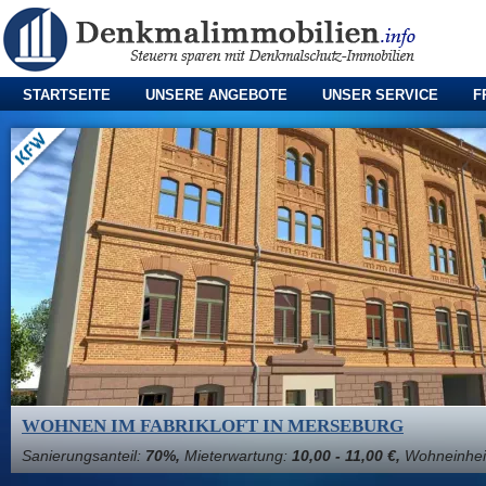
STARTSEITE
UNSERE ANGEBOTE
UNSER SERVICE
F
WOHNEN IM FABRIKLOFT IN MERSEBURG
Sanierungsanteil:
70%,
Mieterwartung:
10,00 - 11,00 €,
Wohneinhei