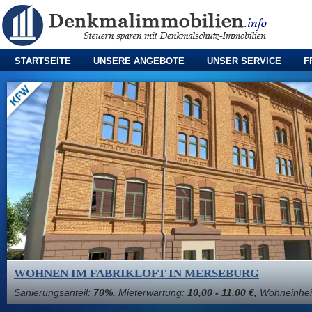
STARTSEITE
UNSERE ANGEBOTE
UNSER SERVICE
F
WOHNEN IM FABRIKLOFT IN MERSEBURG
Sanierungsanteil:
70%,
Mieterwartung:
10,00 - 11,00 €,
Wohneinhei