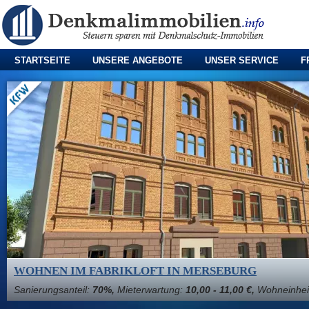
STARTSEITE
UNSERE ANGEBOTE
UNSER SERVICE
F
WOHNEN IM FABRIKLOFT IN MERSEBURG
Sanierungsanteil:
70%,
Mieterwartung:
10,00 - 11,00 €,
Wohneinhei