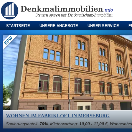
STARTSEITE
UNSERE ANGEBOTE
UNSER SERVICE
F
WOHNEN IM FABRIKLOFT IN MERSEBURG
Sanierungsanteil:
70%,
Mieterwartung:
10,00 - 11,00 €,
Wohneinhei