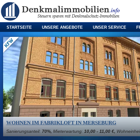
STARTSEITE
UNSERE ANGEBOTE
UNSER SERVICE
F
WOHNEN IM FABRIKLOFT IN MERSEBURG
Sanierungsanteil:
70%,
Mieterwartung:
10,00 - 11,00 €,
Wohneinhei