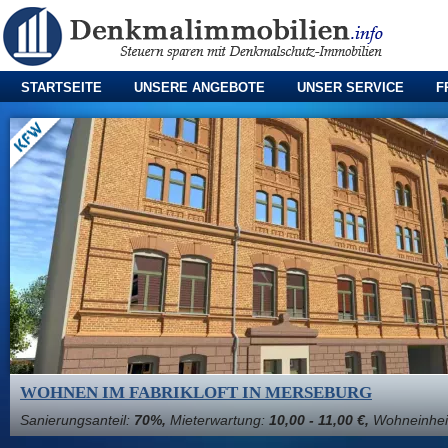
STARTSEITE
UNSERE ANGEBOTE
UNSER SERVICE
F
WOHNEN IM FABRIKLOFT IN MERSEBURG
Sanierungsanteil:
70%,
Mieterwartung:
10,00 - 11,00 €,
Wohneinhei