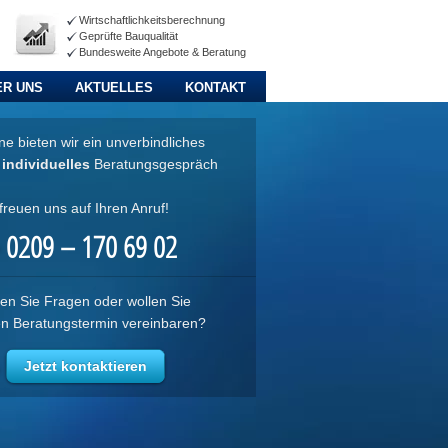
Wirtschaftlichkeitsberechnung
Geprüfte Bauqualität
Bundesweite Angebote & Beratung
ER UNS
AKTUELLES
KONTAKT
e bieten wir ein unverbindliches
d
individuelles
Beratungsgespräch
freuen uns auf Ihren Anruf!
0209 – 170 69 02
en Sie Fragen oder wollen Sie
en Beratungstermin vereinbaren?
Jetzt kontaktieren