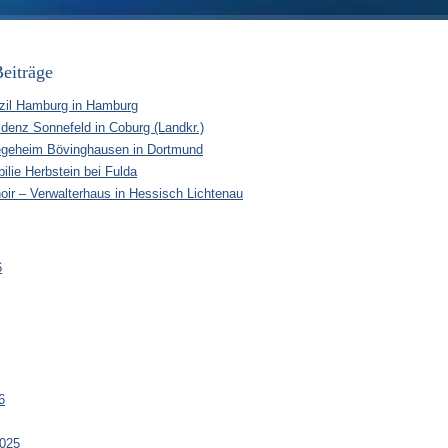
eiträge
zil Hamburg in Hamburg
idenz Sonnefeld in Coburg (Landkr.)
egeheim Bövinghausen in Dortmund
ilie Herbstein bei Fulda
oir – Verwalterhaus in Hessisch Lichtenau
6
6
025