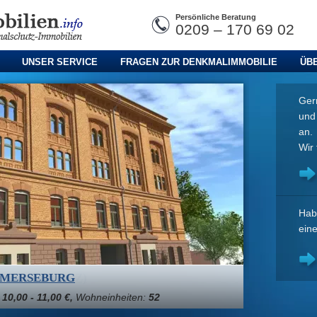
Persönliche Beratung
0209 – 170 69 02
UNSER SERVICE
FRAGEN ZUR DENKMALIMMOBILIE
ÜB
Gern
un
an.
Wir 
Hab
ein
 MERSEBURG
:
10,00 - 11,00 €,
Wohneinheiten:
52