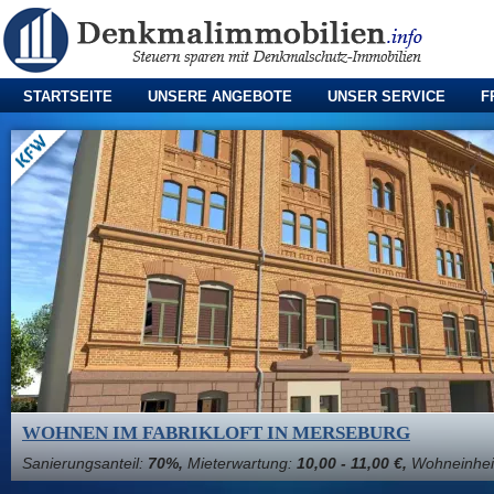
STARTSEITE
UNSERE ANGEBOTE
UNSER SERVICE
F
WOHNEN IM FABRIKLOFT IN MERSEBURG
Sanierungsanteil:
70%,
Mieterwartung:
10,00 - 11,00 €,
Wohneinhei