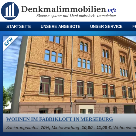
STARTSEITE
UNSERE ANGEBOTE
UNSER SERVICE
F
WOHNEN IM FABRIKLOFT IN MERSEBURG
Sanierungsanteil:
70%,
Mieterwartung:
10,00 - 11,00 €,
Wohneinhei