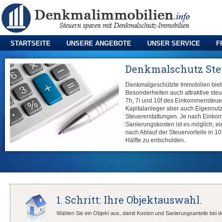
STARTSEITE
UNSERE ANGEBOTE
UNSER SERVICE
F
Denkmalschutz Ste
Denkmalgeschützte Immobilien bie
Besonderheiten auch attraktive steu
7h, 7i und 10f des Einkommensteue
Kapitalanleger aber auch Eigennutz
Steuererstattungen. Je nach Eink
Sanierungskosten ist es möglich, 
nach Ablauf der Steuervorteile in 10
Hälfte zu entschulden.
1. Schritt: Ihre Objektauswahl.
Wählen Sie ein Objekt aus, damit Kosten und Sanierungsanteile bei 