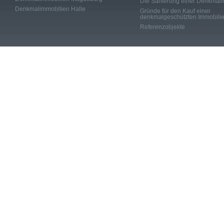
Die Sanierung einer Denkmali
Denkmalimmobilien Halle
Gründe für den Kauf einer
denkmalgeschützten Immobili
Referenzobjekte