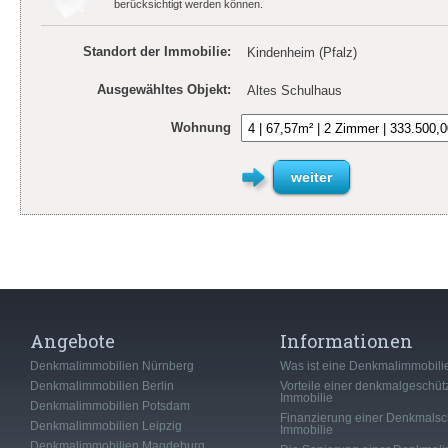
berücksichtigt werden können.
Standort der Immobilie:
Kindenheim (Pfalz)
Ausgewähltes Objekt:
Altes Schulhaus
Wohnung
weiter
Angebote
Informationen
Denkmalimmobilien Nürnberg
Was ist eine Denkmalimmobili
Denkmalimmobilien Berlin
Vorteile einer denkmalgeschüt
Immobilie
Denkmalimmobilien Potsdam
Finanzierung einer Denkmalsc
Denkmalimmobilien Leipzig
Immobilie
Denkmalimmobilien Magdeburg