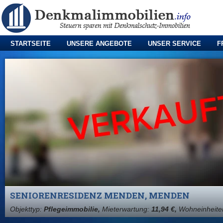
STARTSEITE
UNSERE ANGEBOTE
UNSER SERVICE
F
SENIORENRESIDENZ MENDEN, MENDEN
Objekttyp:
Pflegeimmobilie,
Mieterwartung:
11,94 €,
Wohneinheite