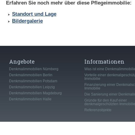
Erfahren Sie noch mehr über diese Pflegeimmobilie:
Standort und Lage
Bildergalerie
Angebote
Informationen
Denkmalimmobilien Nürnberg
Was ist eine Denkmalimmobili
Denkmalimmobilien Berlin
Vorteile einer denkmalgeschüt
Immobilie
Denkmalimmobilien Potsdam
Finanzierung einer Denkmalsc
Denkmalimmobilien Leipzig
Immobilie
Denkmalimmobilien Magdeburg
Die Sanierung einer Denkmali
Denkmalimmobilien Halle
Gründe für den Kauf einer
denkmalgeschützten Immobili
Referenzobjekte