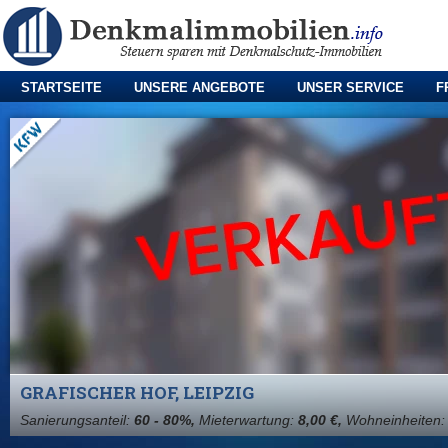
STARTSEITE
UNSERE ANGEBOTE
UNSER SERVICE
F
GRAFISCHER HOF, LEIPZIG
Sanierungsanteil:
60 - 80%,
Mieterwartung:
8,00 €,
Wohneinheiten