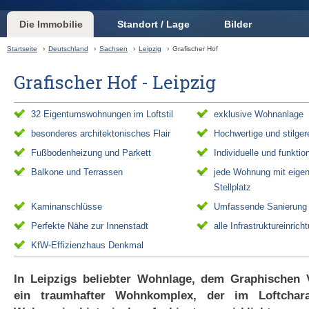
Die Immobilie
Standort / Lage
Bilder
Startseite
›
Deutschland
›
Sachsen
›
Leipzig
›
Grafischer Hof
Grafischer Hof - Leipzig
32 Eigentumswohnungen im Loftstil
exklusive Wohnanlage
besonderes architektonisches Flair
Hochwertige und stilger
Fußbodenheizung und Parkett
Individuelle und funktio
Balkone und Terrassen
jede Wohnung mit eig
Stellplatz
Kaminanschlüsse
Umfassende Sanierung
Perfekte Nähe zur Innenstadt
alle Infrastruktureinrich
KfW-Effizienzhaus Denkmal
In Leipzigs beliebter Wohnlage, dem Graphischen Vi
ein traumhafter Wohnkomplex, der im Loftchar