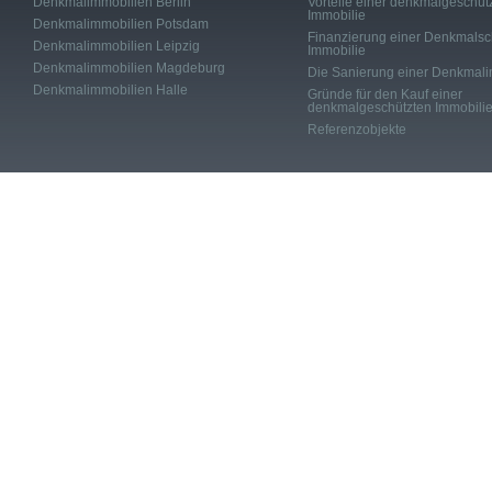
Denkmalimmobilien Berlin
Vorteile einer denkmalgeschüt
Immobilie
Denkmalimmobilien Potsdam
Finanzierung einer Denkmalsc
Denkmalimmobilien Leipzig
Immobilie
Denkmalimmobilien Magdeburg
Die Sanierung einer Denkmali
Denkmalimmobilien Halle
Gründe für den Kauf einer
denkmalgeschützten Immobili
Referenzobjekte