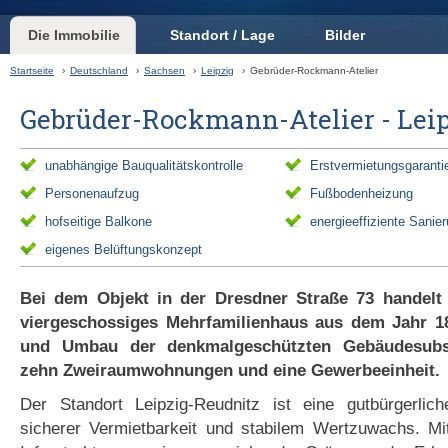
Die Immobilie
Standort / Lage
Bilder
Startseite
›
Deutschland
›
Sachsen
›
Leipzig
›
Gebrüder-Rockmann-Atelier
Gebrüder-Rockmann-Atelier - Lei
unabhängige Bauqualitätskontrolle
Erstvermietungsgaranti
Personenaufzug
Fußbodenheizung
hofseitige Balkone
energieeffiziente Sanie
eigenes Belüftungskonzept
Bei dem Objekt in der Dresdner Straße 73 handelt
viergeschossiges Mehrfamilienhaus aus dem Jahr 1
und Umbau der denkmalgeschützten Gebäudesubs
zehn Zweiraumwohnungen und eine Gewerbeeinheit.
Der Standort Leipzig-Reudnitz ist eine gutbürgerli
sicherer Vermietbarkeit und stabilem Wertzuwachs. Mit