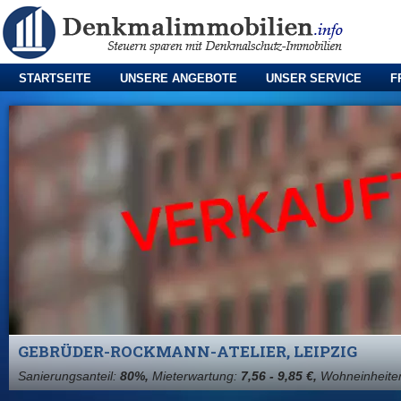
STARTSEITE
UNSERE ANGEBOTE
UNSER SERVICE
F
GEBRÜDER-ROCKMANN-ATELIER, LEIPZIG
Sanierungsanteil:
80%,
Mieterwartung:
7,56 - 9,85 €,
Wohneinheite