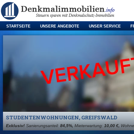
STARTSEITE
UNSERE ANGEBOTE
UNSER SERVICE
F
STUDENTENWOHNUNGEN, GREIFSWALD
Exklusiv!
Sanierungsanteil:
84,5%,
Mieterwartung:
10,00 €,
Wohnei