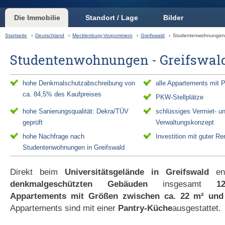
Die Immobilie
Standort / Lage
Bilder
Startseite
›
Deutschland
›
Mecklenburg-Vorpommern
›
Greifswald
›
Studentenwohnungen
Studentenwohnungen - Greifswal
hohe Denkmalschutzabschreibung von
alle Appartements mit 
ca. 84,5% des Kaufpreises
PKW-Stellplätze
hohe Sanierungsqualität: Dekra/TÜV
schlüssiges Vermiet- u
geprüft
Verwaltungskonzept
hohe Nachfrage nach
Investition mit guter Re
Studentenwohnungen in Greifswald
Direkt beim
Universitätsgelände in Greifswald
ent
denkmalgeschützten Gebäuden
insgesamt
1
Appartements mit Größen zwischen ca. 22 m² und
Appartements sind mit einer
Pantry-Küche
ausgestattet.