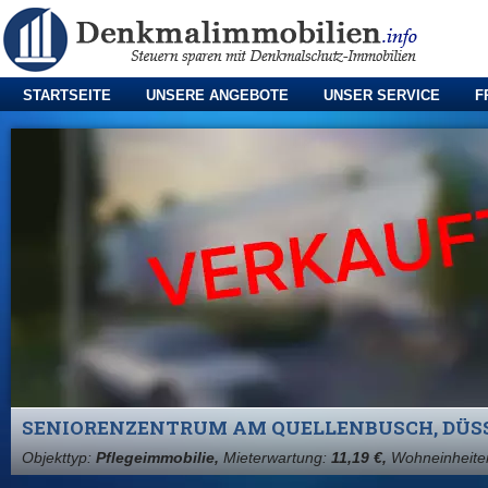
STARTSEITE
UNSERE ANGEBOTE
UNSER SERVICE
F
SENIORENZENTRUM AM QUELLENBUSCH, DÜS
Objekttyp:
Pflegeimmobilie,
Mieterwartung:
11,19 €,
Wohneinheite