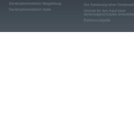
Denkmalimmobilien Magdeburg
Die Sanierung einer Denkmali
Denkmalimmobilien Halle
Gründe für den Kauf einer
denkmalgeschützten Immobili
Referenzobjekte