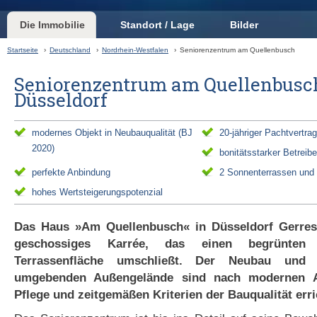
Die Immobilie
Standort / Lage
Bilder
Startseite
›
Deutschland
›
Nordrhein-Westfalen
›
Seniorenzentrum am Quellenbusch
Seniorenzentrum am Quellenbusch
Düsseldorf
modernes Objekt in Neubauqualität (BJ
20-jähriger Pachtvertrag
2020)
bonitätsstarker Betreibe
perfekte Anbindung
2 Sonnenterrassen und 
hohes Wertsteigerungspotenzial
Das Haus »Am Quellenbusch« in Düsseldorf Gerresh
geschossiges Karrée, das einen begrünten
Terrassenfläche umschließt. Der Neubau und
umgebenden Außengelände sind nach modernen 
Pflege und zeitgemäßen Kriterien der Bauqualität err