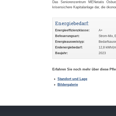
Das Seniorenzentrum MENetatis Osburg 
krisensichere Kapitalanlage dar, die ökon
Energiebedarf:
Energieeffizienzklasse:
A+
Befeuerungsart:
Strom-Mix, 
Energieausweistyp:
Bedarfsaus
Endenergiebedarf:
12,8 kWh/(m
Baujahr:
2023
Erfahren Sie noch mehr über diese Pfl
Standort und Lage
Bildergalerie