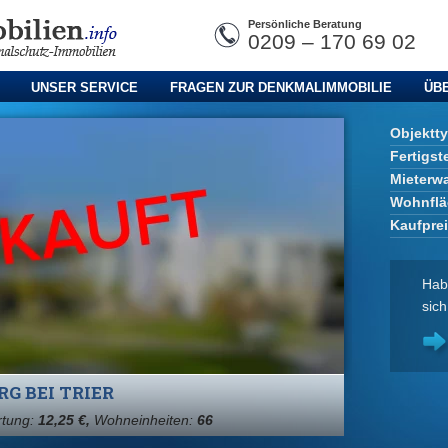
Persönliche Beratung
0209 – 170 69 02
UNSER SERVICE
FRAGEN ZUR DENKMALIMMOBILIE
ÜB
Objektt
Fertigst
Mieterw
Wohnflä
Kaufpre
Hab
sich
G BEI TRIER
rtung:
12,25 €,
Wohneinheiten:
66