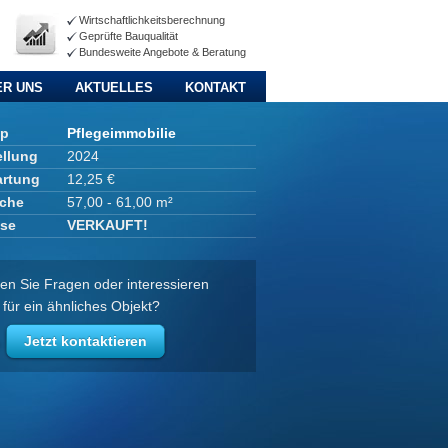
Wirtschaftlichkeitsberechnung
Geprüfte Bauqualität
Bundesweite Angebote & Beratung
ER UNS
AKTUELLES
KONTAKT
yp
Pflegeimmobilie
ellung
2024
artung
12,25 €
che
57,00 - 61,00 m²
ise
VERKAUFT!
en Sie Fragen oder interessieren
 für ein ähnliches Objekt?
Jetzt kontaktieren