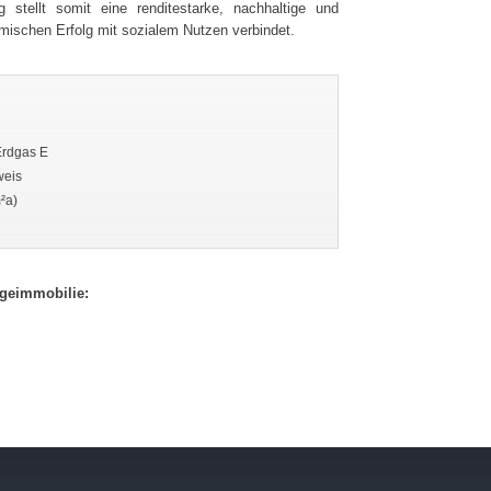
stellt somit eine renditestarke, nachhaltige und
omischen Erfolg mit sozialem Nutzen verbindet.
Erdgas E
weis
²a)
egeimmobilie: