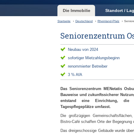
Die Immobilie
Standort / La
Startseite
›
Deutschland
›
Rheinland-Pfalz
›
Senior
Seniorenzentrum Os
Neubau von 2024
sofortiger Mietzahlungsbeginn
renommierter Betreiber
3 % AfA
Das Seniorenzentrum MENetatis Osbur
Bauweise und zukunftssicherer Nutzung
entstand eine Einrichtung, die 
Tagespflegeplätze umfasst.
Die großzügigen Gemeinschaftsflächen, 
Bistro-Café schaffen Orte der Begegnung u
Das dreigeschossige Gebäude wurde überwi