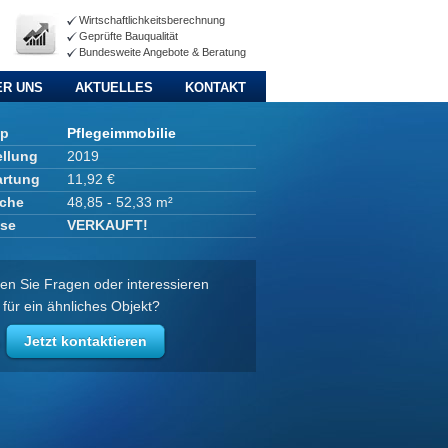
Wirtschaftlichkeitsberechnung
Geprüfte Bauqualität
Bundesweite Angebote & Beratung
ER UNS
AKTUELLES
KONTAKT
yp
Pflegeimmobilie
ellung
2019
artung
11,92 €
che
48,85 - 52,33 m²
ise
VERKAUFT!
en Sie Fragen oder interessieren
 für ein ähnliches Objekt?
Jetzt kontaktieren