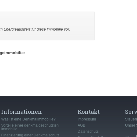
n Energieausweis für diese Immobilie vor.
egeimmobilie:
Informationen
Kontakt
Serv
Was ist eine Denkmalimmobilie?
Impressum
Steuer
Vorteile einer denkmalgeschützten
AGB
Unser 
Immobilie
Datenschutz
Finanzierung einer Denkmalschutz