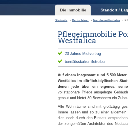
Die Immobilie
Standort / La
Startseite
›
Deutschland
›
Nordrhein-Westfalen
›
Pf
Pflegeimmobilie Por
Westfalica
20-Jahres-Mietvertrag
bonitätsstarker Betreiber
Auf einem insgesamt rund 5.500 Meter 
Westfalica im dörflich-idyllischen Sta
denen jede über ein eigenes, senio
vollstationäre Pflege ausgelegte Gebäud
gebaut und bietet 80 Bewohnern ein Zuha
Alle Wohnräume sind mit großzügig gesch
Innere lassen und so zu einer allgemein
dies noch durch den Einsatz ansprechende
der zeitgemäßen Architektur des Neubaus