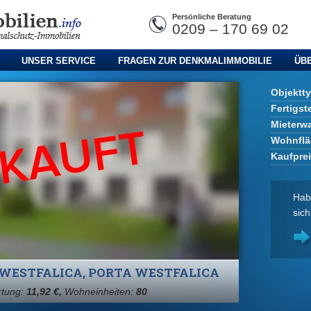
Persönliche Beratung
0209 – 170 69 02
UNSER SERVICE
FRAGEN ZUR DENKMALIMMOBILIE
ÜB
Objektt
Fertigst
Mieterw
Wohnflä
Kaufpre
Hab
sich
 WESTFALICA, PORTA WESTFALICA
rtung:
11,92 €,
Wohneinheiten:
80