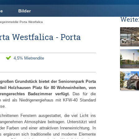
ge
Bilder
Weite
legeimmobilie Porta Westfalica
ta Westfalica - Porta
4,5% Mietrendite
großen Grundstück bietet der Seniorenpark Porta
dtteil Holzhausen Platz für 80 Wohneinheiten, von
rengerechtes Badezimmer verfügt.
Das für die
e wird als Niedrigenergiehaus mit KFW-40 Standard
use.
nittenen Fenstern ausgestattet, die viel Licht ins
 angenehmen Atmosphäre beitragen. Unterstützt wird
r Farben und einer attraktiven Inneneinrichtung. In
 ergänzen sich traditionelle und moderne Elemente