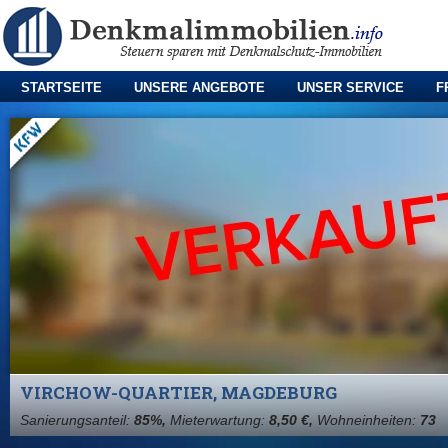
STARTSEITE
UNSERE ANGEBOTE
UNSER SERVICE
F
VIRCHOW-QUARTIER, MAGDEBURG
Sanierungsanteil:
85%,
Mieterwartung:
8,50 €,
Wohneinheiten:
73