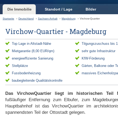
Die Immobilie
Standort / Lage
Bilder
Startseite
›
Deutschland
›
Sachsen-Anhalt
›
Magdeburg
›
Virchow-Quartier
Virchow-Quartier - Magdeburg
Top Lage in Altstadt-Nähe
Tilgungszuschuss bis 1
Mietgarantie (8,00 EUR/qm)
sehr gute Infrastruktur
energieeffiziente Sanierung
KfW-Förderung
Stellplätze
Gärten, Balkone oder T
Fussbodenheizung
massives Eichenholzpa
baubegleitende Qualitätskontrolle
Das VirchowQuartier liegt im historischen Teil 
fußläufiger Entfernung zum Elbufer, zum Magdebur
Hauptbahnhof ist das VirchowQuartier im architektonis
spannendsten Teil der Ottostadt gelegen.