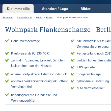
Die Immobilie
Standort / Lage
Bilder
Startseite
›
Deutschland
›
Berlin
›
Berlin
›
Wohnpark Flankenschanze
Wohnpark Flankenschanze - Berl
Hohe Mietnachfrage
Steuervorteil: bis zu 4
Denkmalabschreibung
Kaufpreise ab 93.136,40 €
Fertigstellung noch 201
zentral in Spandau, Einkauf, Schulen,
parkähnliches Grundst
Kultur direkt vor der Haustür
KfW gefördert
eigene Stellplätze auf dem Grundstück
ruhige Wohnlage
optimale Verkehrsanbindung inkl. öffentl.
gehobene Ausstattung
Verkehrsmittel
gute Vermietbarkeit
bedarfsgerechte Grundrisse und
Wohnungsgrößen