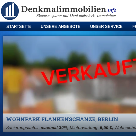
STARTSEITE
UNSERE ANGEBOTE
UNSER SERVICE
F
WOHNPARK FLANKENSCHANZE, BERLIN
Sanierungsanteil:
maximal 30%,
Mieterwartung:
6,50 €,
Wohneinhe