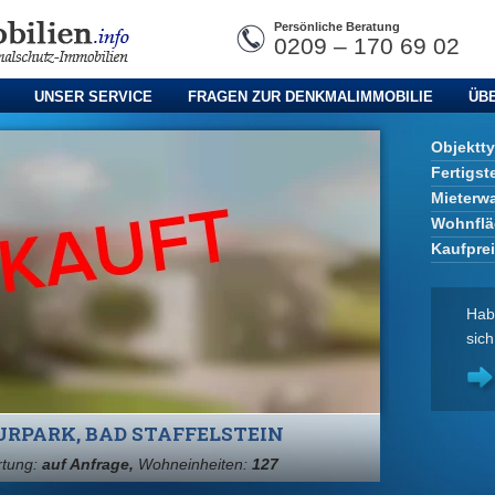
Persönliche Beratung
0209 – 170 69 02
UNSER SERVICE
FRAGEN ZUR DENKMALIMMOBILIE
ÜB
Objektt
Fertigst
Mieterw
Wohnflä
Kaufpre
Hab
sich
RPARK, BAD STAFFELSTEIN
rtung:
auf Anfrage,
Wohneinheiten:
127