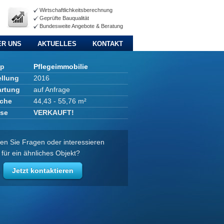
Wirtschaftlichkeitsberechnung
Geprüfte Bauqualität
Bundesweite Angebote & Beratung
ER UNS
AKTUELLES
KONTAKT
yp
Pflegeimmobilie
ellung
2016
artung
auf Anfrage
che
44,43 - 55,76 m²
ise
VERKAUFT!
en Sie Fragen oder interessieren
 für ein ähnliches Objekt?
Jetzt kontaktieren