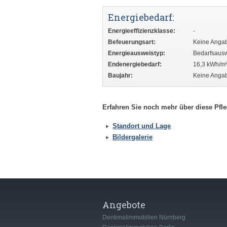
Energiebedarf:
Energieeffizienzklasse:
-
Befeuerungsart:
Keine Anga
Energieausweistyp:
Bedarfsaus
Endenergiebedarf:
16,3 kWh/m
Baujahr:
Keine Anga
Erfahren Sie noch mehr über diese Pfl
Standort und Lage
Bildergalerie
Angebote
Denkmalimmobilien Nürnberg