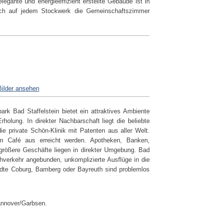
gante und energieeffizient erstellte Gebäude ist in
 sich auf jedem Stockwerk die Gemeinschaftszimmer
Bilder ansehen
rk Bad Staffelstein bietet ein attraktives Ambiente
holung. In direkter Nachbarschaft liegt die beliebte
 private Schön-Klinik mit Patenten aus aller Welt.
m Café aus erreicht werden. Apotheken, Banken,
 größere Geschäfte liegen in direkter Umgebung. Bad
Nahverkehr angebunden, unkomplizierte Ausflüge in die
dte Coburg, Bamberg oder Bayreuth sind problemlos
annover/Garbsen.