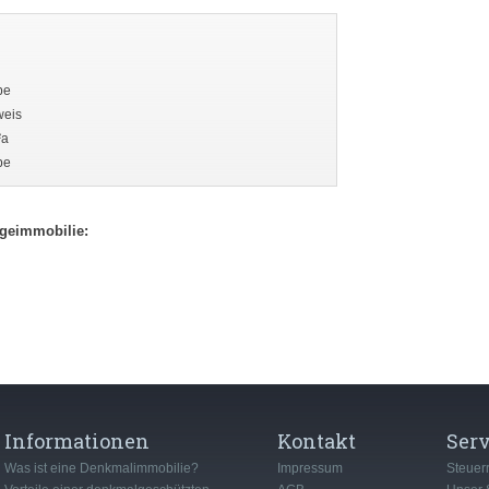
be
weis
²a
be
egeimmobilie:
Informationen
Kontakt
Serv
Was ist eine Denkmalimmobilie?
Impressum
Steuer