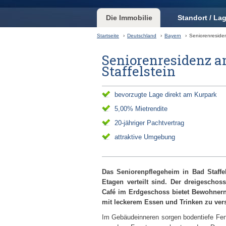
Die Immobilie
Standort / La
Startseite
›
Deutschland
›
Bayern
›
Seniorenreside
Seniorenresidenz a
Staffelstein
bevorzugte Lage direkt am Kurpark
5,00% Mietrendite
20-jähriger Pachtvertrag
attraktive Umgebung
Das Seniorenpflegeheim in Bad Staffels
Etagen verteilt sind. Der dreigeschoss
Café im Erdgeschoss bietet Bewohner
mit leckerem Essen und Trinken zu ver
Im Gebäudeinneren sorgen bodentiefe Fens