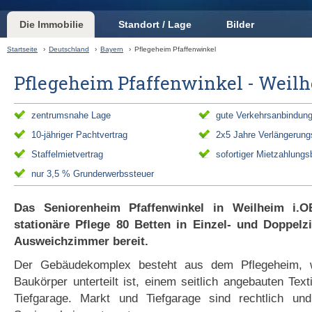
Die Immobilie
Standort / Lage
Bilder
Startseite
›
Deutschland
›
Bayern
›
Pflegeheim Pfaffenwinkel
Pflegeheim Pfaffenwinkel - Weil
zentrumsnahe Lage
gute Verkehrsanbindun
10-jähriger Pachtvertrag
2x5 Jahre Verlängerung
Staffelmietvertrag
sofortiger Mietzahlungs
nur 3,5 % Grunderwerbssteuer
Das Seniorenheim Pfaffenwinkel in Weilheim i.OB
stationäre Pflege 80 Betten in Einzel- und Doppel
Ausweichzimmer bereit.
Der Gebäudekomplex besteht aus dem Pflegeheim, 
Baukörper unterteilt ist, einem seitlich angebauten Text
Tiefgarage. Markt und Tiefgarage sind rechtlich un