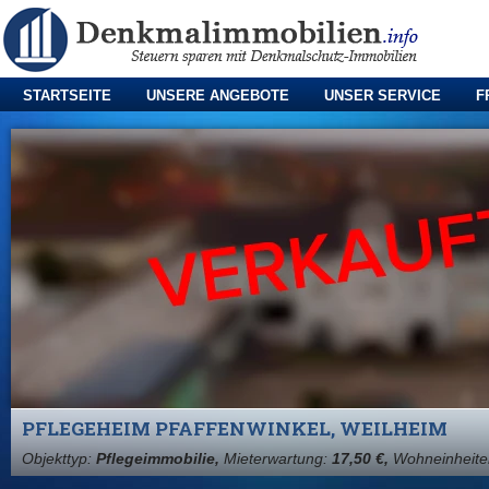
STARTSEITE
UNSERE ANGEBOTE
UNSER SERVICE
F
PFLEGEHEIM PFAFFENWINKEL, WEILHEIM
Objekttyp:
Pflegeimmobilie,
Mieterwartung:
17,50 €,
Wohneinheite