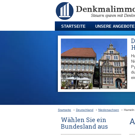
STARTSEITE
UNSERE ANGEBOTE
D
Ha
Ni
Py
du
ei
Startseite
›
Deutschland
›
Niedersachsen
›
Hameln
Wählen Sie ein
A
Bundesland aus