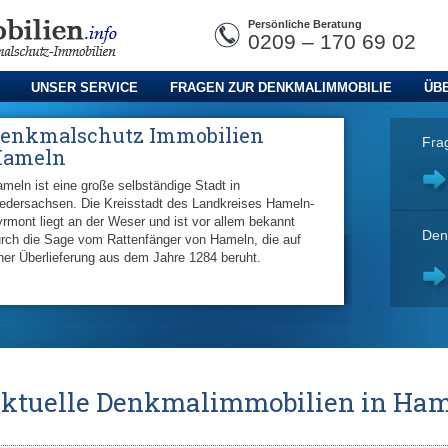
Persönliche Beratung
0209 – 170 69 02
UNSER SERVICE
FRAGEN ZUR DENKMALIMMOBILIE
ÜB
enkmalschutz Immobilien
Fra
Hameln
meln ist eine große selbständige Stadt in
edersachsen. Die Kreisstadt des Landkreises Hameln-
rmont liegt an der Weser und ist vor allem bekannt
Den
rch die Sage vom Rattenfänger von Hameln, die auf
ner Überlieferung aus dem Jahre 1284 beruht.
ktuelle Denkmalimmobilien in Ha