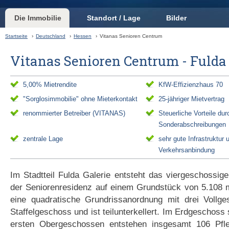
Die Immobilie
Standort / Lage
Bilder
Startseite
›
Deutschland
›
Hessen
›
Vitanas Senioren Centrum
Vitanas Senioren Centrum - Fulda
5,00% Mietrendite
KfW-Effizienzhaus 70
"Sorglosimmobilie" ohne Mieterkontakt
25-jähriger Mietvertrag
renommierter Betreiber (VITANAS)
Steuerliche Vorteile dur
Sonderabschreibungen
zentrale Lage
sehr gute Infrastruktur 
Verkehrsanbindung
Im Stadtteil Fulda Galerie entsteht das viergeschossi
der Seniorenresidenz auf einem Grundstück von 5.108 
eine quadratische Grundrissanordnung mit drei Vollg
Staffelgeschoss und ist teilunterkellert. Im Erdgeschoss
ersten Obergeschossen entstehen insgesamt 106 Pfle