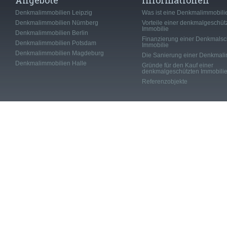
Angebote
Informationen
Denkmalimmobilien Leipzig
Was ist eine Denkmalimmobili
Denkmalimmobilien Nürnberg
Vorteile einer denkmalgeschüt
Immobilie
Denkmalimmobilien Berlin
Finanzierung einer Denkmalsc
Denkmalimmobilien Potsdam
Immobilie
Denkmalimmobilien Magdeburg
Die Sanierung einer Denkmali
Denkmalimmobilien Halle
Gründe für den Kauf einer
denkmalgeschützten Immobili
Referenzobjekte