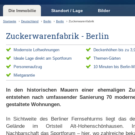
Die Immobilie
Standort / Lage
Bilder
Startseite
›
Deutschland
›
Berlin
›
Berlin
›
Zuckerwarenfabrik
Zuckerwarenfabrik - Berlin
Modernste Loftwohnungen
Deckenhöhen bis zu 3
Ideale Lage direkt am Sportforum
Themen-Gärten
Personenaufzug
10 Minuten bis Berlin-Mi
Mietgarantie
In den historischen Mauern einer ehemaligen Zuc
entstehen nach umfassender Sanierung 70 moderne
gestaltete Wohnungen.
In Sichtweite des Berliner Fernsehturms liegt das d
Gelände im Ortsteil Alt-Hohenschönhausen. In
Nachbarschaft das Sportforum – hier, wo zahlreiche beka