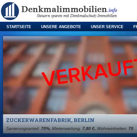
STARTSEITE
UNSERE ANGEBOTE
UNSER SERVICE
F
ZUCKERWARENFABRIK, BERLIN
Sanierungsanteil:
70%,
Mieterwartung:
7,80 €,
Wohneinheiten:
70