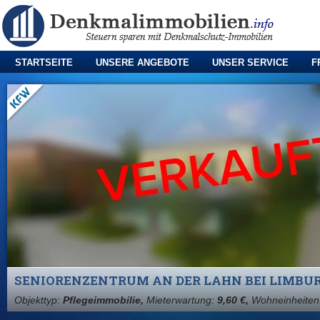
STARTSEITE
UNSERE ANGEBOTE
UNSER SERVICE
F
SENIORENZENTRUM AN DER LAHN BEI LIMBU
Objekttyp:
Pflegeimmobilie,
Mieterwartung:
9,60 €,
Wohneinheiten