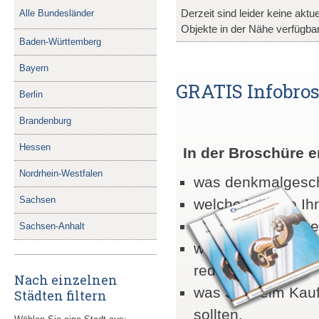
Derzeit sind leider keine akt
Alle Bundesländer
Objekte in der Nähe verfügbar
Baden-Württemberg
Bayern
GRATIS Infobrosc
Berlin
Brandenburg
Hessen
In der Broschüre e
Nordrhein-Westfalen
was denkmalgesch
Sachsen
welche Vorteile I
warum denkmalgesc
Sachsen-Anhalt
wie Sie mit denkm
reduzieren,
Nach einzelnen
was Sie beim Kau
Städten filtern
sollten,