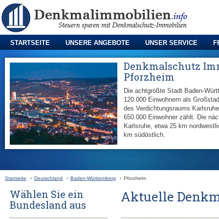
STARTSEITE
UNSERE ANGEBOTE
UNSER SERVICE
F
Denkmalschutz Im
Pforzheim
Die achtgrößte Stadt Baden-Württ
120.000 Einwohnern als Großstadt
des Verdichtungsraums Karlsruhe
650.000 Einwohner zählt. Die näc
Karlsruhe, etwa 25 km nordwestlic
km südöstlich.
Startseite
›
Deutschland
›
Baden-Württemberg
›
Pforzheim
Wählen Sie ein
Aktuelle Denkm
Bundesland aus