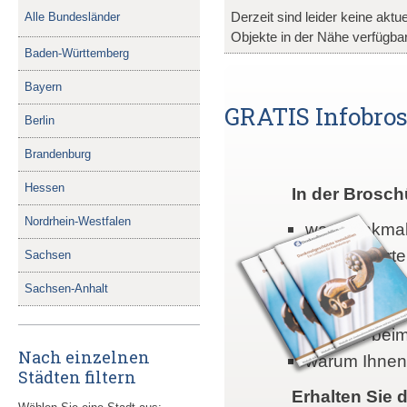
Derzeit sind leider keine akt
Alle Bundesländer
Objekte in der Nähe verfügbar
Baden-Württemberg
Bayern
GRATIS Infobrosc
Berlin
Brandenburg
Hessen
In der Brosch
Nordrhein-Westfalen
was denkmalg
welche Vorte
Sachsen
warum denkma
Sachsen-Anhalt
wie Sie mit 
was Sie beim
Nach einzelnen
warum Ihnen 
Städten filtern
Erhalten Sie d