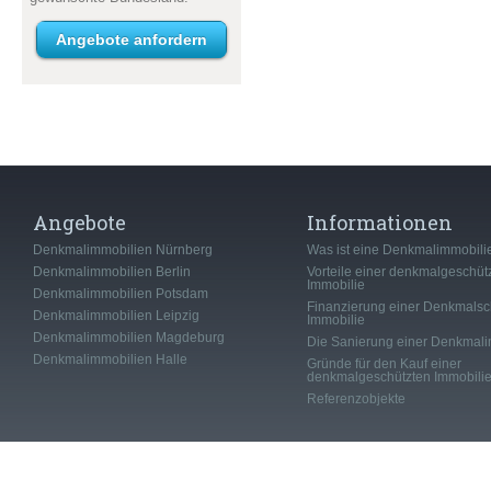
Angebote anfordern
Angebote
Informationen
Denkmalimmobilien Nürnberg
Was ist eine Denkmalimmobili
Denkmalimmobilien Berlin
Vorteile einer denkmalgeschüt
Immobilie
Denkmalimmobilien Potsdam
Finanzierung einer Denkmalsc
Denkmalimmobilien Leipzig
Immobilie
Denkmalimmobilien Magdeburg
Die Sanierung einer Denkmali
Denkmalimmobilien Halle
Gründe für den Kauf einer
denkmalgeschützten Immobili
Referenzobjekte