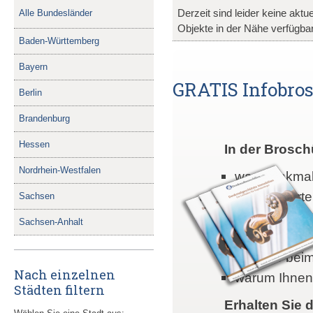
Derzeit sind leider keine akt
Alle Bundesländer
Objekte in der Nähe verfügbar
Baden-Württemberg
Bayern
GRATIS Infobrosc
Berlin
Brandenburg
Hessen
In der Brosch
Nordrhein-Westfalen
was denkmalg
welche Vorte
Sachsen
warum denkma
Sachsen-Anhalt
wie Sie mit 
was Sie beim
Nach einzelnen
warum Ihnen 
Städten filtern
Erhalten Sie d