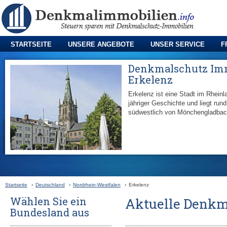
STARTSEITE
UNSERE ANGEBOTE
UNSER SERVICE
F
Denkmalschutz Im
Erkelenz
Erkelenz ist eine Stadt im Rhein
jähriger Geschichte
und liegt run
südwestlich von Mönchengladbac
Startseite
›
Deutschland
›
Nordrhein-Westfalen
›
Erkelenz
Wählen Sie ein
Aktuelle Denkm
Bundesland aus