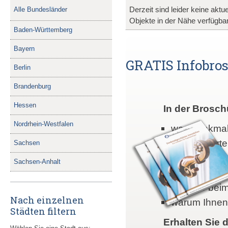
Derzeit sind leider keine akt
Alle Bundesländer
Objekte in der Nähe verfügbar
Baden-Württemberg
Bayern
GRATIS Infobrosc
Berlin
Brandenburg
Hessen
In der Brosch
Nordrhein-Westfalen
was denkmalg
welche Vorte
Sachsen
warum denkma
Sachsen-Anhalt
wie Sie mit 
was Sie beim
Nach einzelnen
warum Ihnen 
Städten filtern
Erhalten Sie d