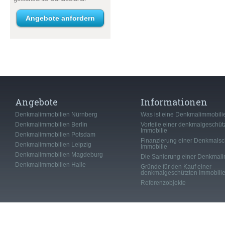
Angebote anfordern
Angebote
Informationen
Denkmalimmobilien Nürnberg
Was ist eine Denkmalimmobili
Denkmalimmobilien Berlin
Vorteile einer denkmalgeschüt
Immobilie
Denkmalimmobilien Potsdam
Finanzierung einer Denkmalsc
Denkmalimmobilien Leipzig
Immobilie
Denkmalimmobilien Magdeburg
Die Sanierung einer Denkmali
Denkmalimmobilien Halle
Gründe für den Kauf einer
denkmalgeschützten Immobili
Referenzobjekte