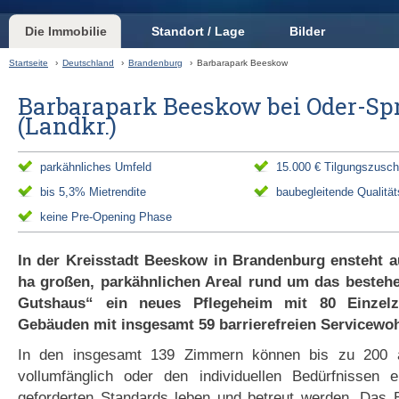
Die Immobilie
Standort / Lage
Bilder
Startseite
›
Deutschland
›
Brandenburg
›
Barbarapark Beeskow
Barbarapark Beeskow bei Oder-Sp
(Landkr.)
parkähnliches Umfeld
15.000 € Tilgungszusc
bis 5,3% Mietrendite
baubegleitende Qualität
keine Pre-Opening Phase
In der Kreisstadt Beeskow in Brandenburg ensteht a
ha großen, parkähnlichen Areal rund um das besteh
Gutshaus“ ein neues Pflegeheim mit 80 Einze
Gebäuden mit insgesamt 59 barrierefreien Servicewo
In den insgesamt 139 Zimmern können bis zu 200 
vollumfänglich oder den individuellen Bedürfnissen 
geforderten Standards leben und betreut werden. Das