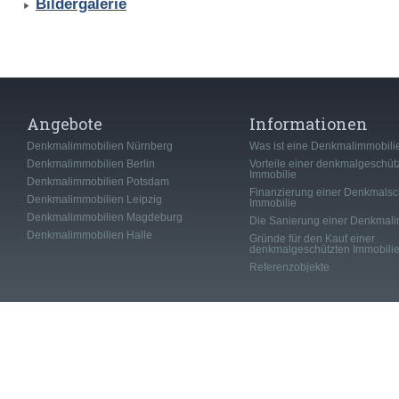
Bildergalerie
Angebote
Informationen
Denkmalimmobilien Nürnberg
Was ist eine Denkmalimmobili
Denkmalimmobilien Berlin
Vorteile einer denkmalgeschüt
Immobilie
Denkmalimmobilien Potsdam
Finanzierung einer Denkmalsc
Denkmalimmobilien Leipzig
Immobilie
Denkmalimmobilien Magdeburg
Die Sanierung einer Denkmali
Denkmalimmobilien Halle
Gründe für den Kauf einer
denkmalgeschützten Immobili
Referenzobjekte