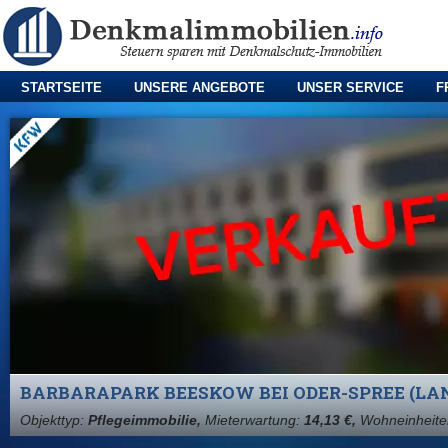
STARTSEITE
UNSERE ANGEBOTE
UNSER SERVICE
F
BARBARAPARK BEESKOW BEI ODER-SPREE (LA
Objekttyp:
Pflegeimmobilie,
Mieterwartung:
14,13 €,
Wohneinheite